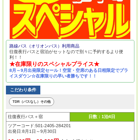
路線バス（オリオンバス）利用商品
往復夜行バスと宿泊がセットなので別々に予約するより便
利！！
★在庫限りのスペシャルプライス★
8月～9月出発限定セール！空室・空席のある日程限定でプラ
イスダウン☆在庫限りの早い者勝ちです！！
こだわり条件
TDR（パスなし）その他
往復夜行バス＋宿
日数：1泊4日
ツアーコード:501-2405-284201
出発日:
8月1日～9月30日