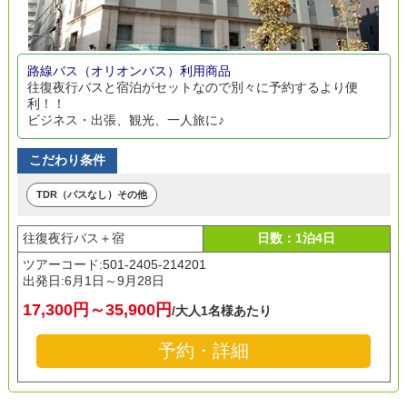
路線バス（オリオンバス）利用商品
往復夜行バスと宿泊がセットなので別々に予約するより便
利！！
ビジネス・出張、観光、一人旅に♪
こだわり条件
TDR（パスなし）その他
往復夜行バス＋宿
日数：1泊4日
ツアーコード:501-2405-214201
出発日:
6月1日～9月28日
17,300円～35,900円
/大人1名様あたり
予約・詳細