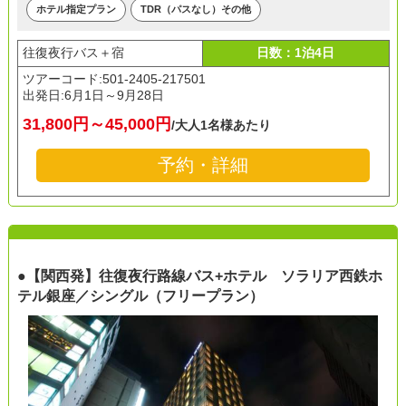
ホテル指定プラン
TDR（パスなし）その他
往復夜行バス＋宿
日数：1泊4日
ツアーコード:501-2405-217501
出発日:
6月1日～9月28日
31,800円～45,000円
/大人1名様あたり
予約・詳細
●【関西発】往復夜行路線バス+ホテル ソラリア西鉄ホ
テル銀座／シングル（フリープラン）