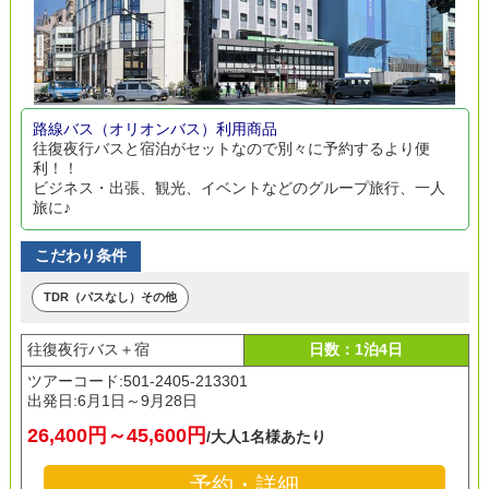
路線バス（オリオンバス）利用商品
往復夜行バスと宿泊がセットなので別々に予約するより便
利！！
ビジネス・出張、観光、イベントなどのグループ旅行、一人
旅に♪
こだわり条件
TDR（パスなし）その他
往復夜行バス＋宿
日数：1泊4日
ツアーコード:501-2405-213301
出発日:
6月1日～9月28日
26,400円～45,600円
/大人1名様あたり
予約・詳細