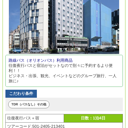
路線バス（オリオンバス）利用商品
往復夜行バスと宿泊がセットなので別々に予約するより便
利！！
ビジネス・出張、観光、イベントなどのグループ旅行、一人
旅に♪
こだわり条件
TDR（パスなし）その他
往復夜行バス＋宿
日数：1泊4日
ツアーコード:501-2405-213401