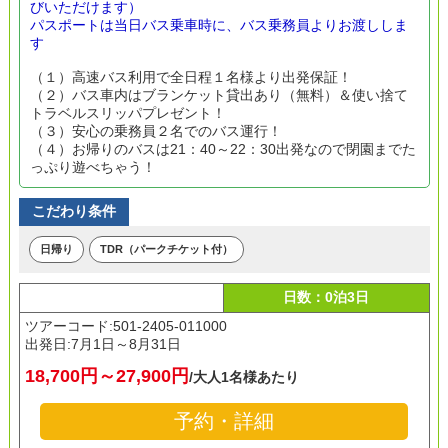
びいただけます）
パスポートは当日バス乗車時に、バス乗務員よりお渡ししま
す
（１）高速バス利用で全日程１名様より出発保証！
（２）バス車内はブランケット貸出あり（無料）＆使い捨て
トラベルスリッパプレゼント！
（３）安心の乗務員２名でのバス運行！
（４）お帰りのバスは21：40～22：30出発なので閉園までた
っぷり遊べちゃう！
こだわり条件
日帰り
TDR（パークチケット付）
日数：0泊3日
ツアーコード:501-2405-011000
出発日:
7月1日～8月31日
18,700円～27,900円
/大人1名様あたり
予約・詳細