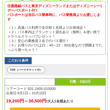
往復路線バスと東京ディズニーランドまたはディズニーシー1
デーパスポート付！
パスポートは当日バス乗車時に、バス乗務員よりお渡ししま
す
（１）高速バス利用で全日程１名様より出発保証！
（２）バス車内はブランケット貸出あり（無料）＆使い捨て
トラベルスリッパプレゼント！
（３）安心の乗務員２名でのバス運行！
（４）お帰りのバスは21：40～22：30出発なので閉園までた
っぷり遊べちゃう！
こだわり条件
TDR（パークチケット付）
日数：0泊3日
ツアーコード:501-2405-010000
出発日:
8月1日～10月10日
19,200円～30,500円
/大人1名様あたり