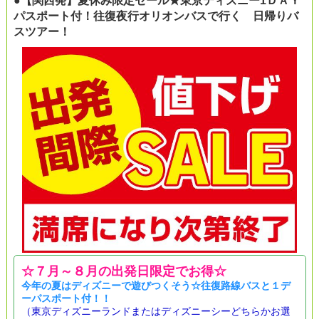
●【関西発】夏休み限定セール★東京ディズニー1ＤＡＹ
パスポート付！往復夜行オリオンバスで行く 日帰りバ
スツアー！
☆７月～８月の出発日限定でお得☆
今年の夏はディズニーで遊びつくそう☆往復路線バスと１デ
ーパスポート付！！
（東京ディズニーランドまたはディズニーシーどちらかお選