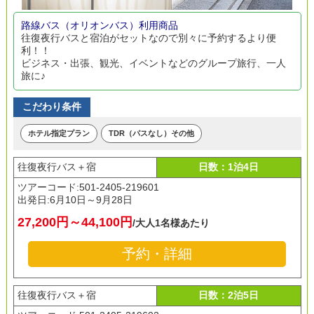
路線バス（オリオンバス）利用商品
往復夜行バスと宿泊がセットなので別々に予約するより便
利！！
ビジネス・出張、観光、イベントなどのグループ旅行、一人
旅に♪
こだわり条件
ホテル指定プラン
TDR（パスなし）その他
往復夜行バス＋宿
日数：1泊4日
ツアーコード:501-2405-219601
出発日:
6月10日～9月28日
27,200円～44,100円
/大人1名様あたり
予約・詳細
往復夜行バス＋宿
日数：2泊5日