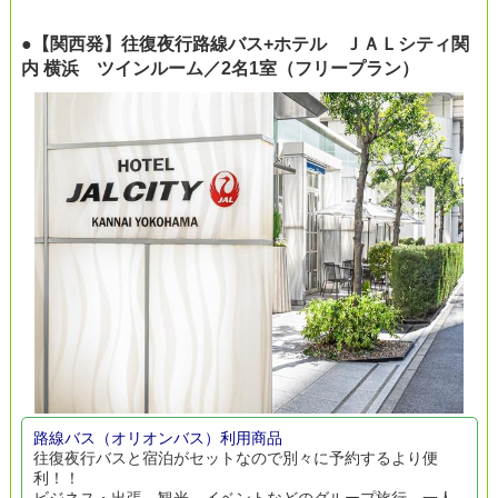
●【関西発】往復夜行路線バス+ホテル ＪＡＬシティ関
内 横浜 ツインルーム／2名1室（フリープラン）
路線バス（オリオンバス）利用商品
往復夜行バスと宿泊がセットなので別々に予約するより便
利！！