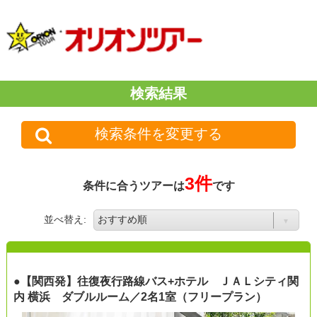
検索結果
検索条件を変更する
3件
条件に合うツアーは
です
並べ替え:
●【関西発】往復夜行路線バス+ホテル ＪＡＬシティ関
内 横浜 ダブルルーム／2名1室（フリープラン）