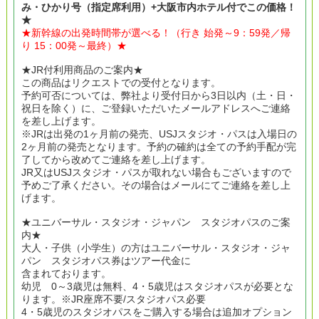
み・ひかり号（指定席利用）+大阪市内ホテル付でこの価格！
★
★新幹線の出発時間帯が選べる！（行き 始発～9：59発／帰
り 15：00発～最終）★
★JR付利用商品のご案内★
この商品はリクエストでの受付となります。
予約可否については、弊社より受付日から3日以内（土・日・
祝日を除く）に、ご登録いただいたメールアドレスへご連絡
を差し上げます。
※JRは出発の1ヶ月前の発売、USJスタジオ・パスは入場日の
2ヶ月前の発売となります。予約の確約は全ての予約手配が完
了してから改めてご連絡を差し上げます。
JR又はUSJスタジオ・パスが取れない場合もございますので
予めご了承ください。その場合はメールにてご連絡を差し上
げます。
★ユニバーサル・スタジオ・ジャパン スタジオパスのご案
内★
大人・子供（小学生）の方はユニバーサル・スタジオ・ジャ
パン スタジオパス券はツアー代金に
含まれております。
幼児 0～3歳児は無料、4・5歳児はスタジオパスが必要とな
ります。※JR座席不要/スタジオパス必要
4・5歳児のスタジオパスをご購入する場合は追加オプション