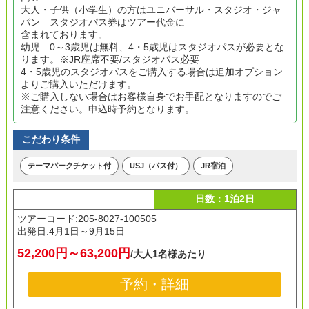
大人・子供（小学生）の方はユニバーサル・スタジオ・ジャ
パン スタジオパス券はツアー代金に
含まれております。
幼児 0～3歳児は無料、4・5歳児はスタジオパスが必要とな
ります。※JR座席不要/スタジオパス必要
4・5歳児のスタジオパスをご購入する場合は追加オプション
よりご購入いただけます。
※ご購入しない場合はお客様自身でお手配となりますのでご
注意ください。申込時予約となります。
こだわり条件
テーマパークチケット付
USJ（パス付）
JR宿泊
日数：1泊2日
ツアーコード:205-8027-100505
出発日:
4月1日～9月15日
52,200円～63,200円
/大人1名様あたり
予約・詳細