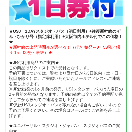
★USJ 1DAYスタジオ・パス（初日利用）+往復新幹線のぞ
み・ひかり号（指定席利用）+大阪市内ホテル付でこの価格！
★
★新幹線の出発時間帯が選べる！（行き 始発～9：59発／帰
り 15：00発～最終）★
★JR付利用商品のご案内★
この商品はリクエストでの受付となります。
予約可否については、弊社より受付日から3日以内（土・日・
祝日を除く）に、ご登録いただいたメールアドレスへご連絡
を差し上げます。
※JRは出発の1ヶ月前の発売、USJスタジオ・パスは入場日の
2ヶ月前の発売となります。予約の確約は全ての予約手配が完
了してから改めてご連絡を差し上げます。
JR又はUSJスタジオ・パスが取れない場合もございますので
予めご了承ください。その場合はメールにてご連絡を差し上
げます。
★ユニバーサル・スタジオ・ジャパン スタジオパスのご案
内★