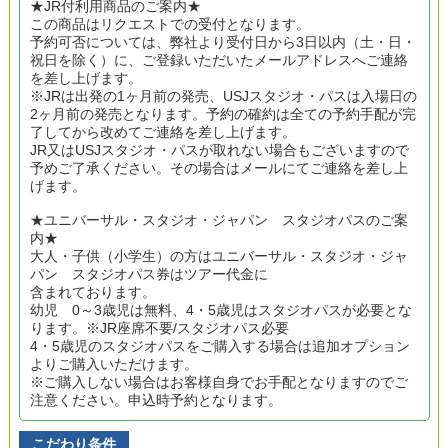
★JR付利用商品のご案内★
この商品はリクエストでの受付となります。
予約可否については、弊社より受付日から3日以内（土・日・
祝日を除く）に、ご登録いただいたメールアドレスへご連絡
を差し上げます。
※JRは出発の1ヶ月前の発売、USJスタジオ・パスは入場日の
2ヶ月前の発売となります。予約の確約は全ての予約手配が完
了してから改めてご連絡を差し上げます。
JR又はUSJスタジオ・パスが取れない場合もございますので
予めご了承ください。その場合はメールにてご連絡を差し上
げます。
★ユニバーサル・スタジオ・ジャパン スタジオパスのご案
内★
大人・子供（小学生）の方はユニバーサル・スタジオ・ジャ
パン スタジオパス券はツアー代金に
含まれております。
幼児 0～3歳児は無料、4・5歳児はスタジオパスが必要とな
ります。※JR座席不要/スタジオパス必要
4・5歳児のスタジオパスをご購入する場合は追加オプション
よりご購入いただけます。
※ご購入しない場合はお客様自身でお手配となりますのでご
注意ください。申込時予約となります。
こだわり条件