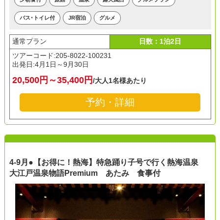
バス･トイレ付
JR宿泊
グルメ
通常プラン
日数：1泊2日
ツアーコード:205-8022-100231
出発日:
4月1日～9月30日
20,500円～35,400円
/大人1名様あたり
予約・詳細
4-9月●【お得に！熱海】特急踊り子号で行く熱海温泉
大江戸温泉物語Premium あたみ 食事付