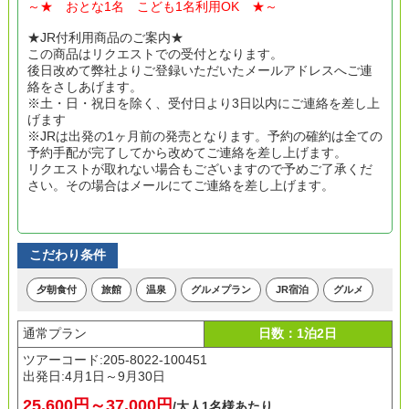
～★ おとな1名 こども1名利用OK ★～
★JR付利用商品のご案内★
この商品はリクエストでの受付となります。
後日改めて弊社よりご登録いただいたメールアドレスへご連
絡をさしあげます。
※土・日・祝日を除く、受付日より3日以内にご連絡を差し上
げます
※JRは出発の1ヶ月前の発売となります。予約の確約は全ての
予約手配が完了してから改めてご連絡を差し上げます。
リクエストが取れない場合もございますので予めご了承くだ
さい。その場合はメールにてご連絡を差し上げます。
こだわり条件
夕朝食付
旅館
温泉
グルメプラン
JR宿泊
グルメ
通常プラン
日数：1泊2日
ツアーコード:205-8022-100451
出発日:
4月1日～9月30日
25,600円～37,000円
/大人1名様あたり