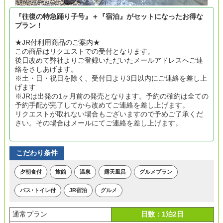
『往復の特急踊り子号』＋『宿泊』がセットになったお得な
プラン！
★JR付利用商品のご案内★
この商品はリクエストでの受付となります。
後日改めて弊社よりご登録いただいたメールアドレスへご連
絡をさしあげます。
※土・日・祝日を除く、受付日より3日以内にご連絡を差し上
げます
※JRは出発の1ヶ月前の発売となります。予約の確約は全ての
予約手配が完了してから改めてご連絡を差し上げます。
リクエストが取れない場合もございますので予めご了承くだ
さい。その場合はメールにてご連絡を差し上げます。
こだわり条件
夕朝食付
旅館
温泉
露天風呂
グルメプラン
バス･トイレ付
JR宿泊
グルメ
通常プラン
日数：1泊2日