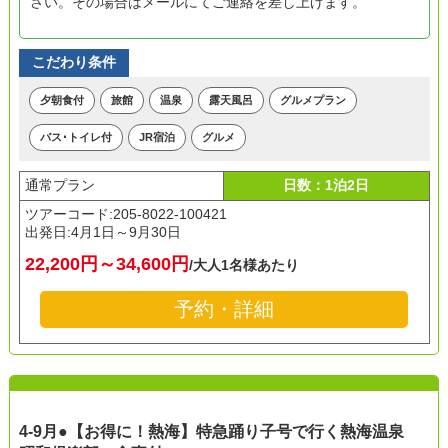
さい。その場合はメールにてご連絡を差し上げます。
こだわり条件
夕朝食付
旅館
温泉
露天風呂
グルメプラン
バス･トイレ付
JR宿泊
グルメ
通常プラン
日数：1泊2日
ツアーコード:205-8022-100421
出発日:
4月1日～9月30日
22,200円～34,600円
/大人1名様あたり
予約・詳細
4-9月●【お得に！熱海】特急踊り子号で行く熱海温泉