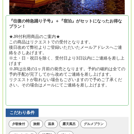
『往復の特急踊り子号』＋『宿泊』がセットになったお得な
プラン！
★JR付利用商品のご案内★
この商品はリクエストでの受付となります。
後日改めて弊社よりご登録いただいたメールアドレスへご連
絡をさしあげます。
※土・日・祝日を除く、受付日より3日以内にご連絡を差し上
げます
※JRは出発の1ヶ月前の発売となります。予約の確約は全ての
予約手配が完了してから改めてご連絡を差し上げます。
リクエストが取れない場合もございますので予めご了承くだ
さい。その場合はメールにてご連絡を差し上げます。
こだわり条件
夕朝食付
旅館
温泉
露天風呂
グルメプラン