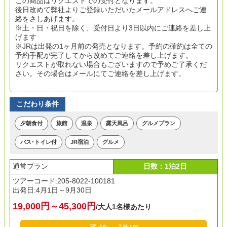
この商品はリクエストでの受付となります。
後日改めて弊社よりご登録いただいたメールアドレスへご連
絡をさしあげます。
※土・日・祝日を除く、受付日より3日以内にご連絡を差し上
げます
※JRは出発の1ヶ月前の発売となります。予約の確約は全ての
予約手配が完了してから改めてご連絡を差し上げます。
リクエストが取れない場合もございますので予めご了承くだ
さい。その場合はメールにてご連絡を差し上げます。
こだわり条件
夕朝食付
旅館
温泉
露天風呂
グルメプラン
バス･トイレ付
JR宿泊
グルメ
通常プラン
日数：1泊2日
ツアーコード:205-8022-100181
出発日:
4月1日～9月30日
19,000円～45,300円
/大人1名様あたり