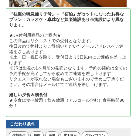
『往復の特急踊り子号』＋『宿泊』がセットになったお得な
プラン！カラオケ・卓球など娯楽施設あり※施設により異な
ります。
★JR付利用商品のご案内★
この商品はリクエストでの受付となります。
後日改めて弊社よりご登録いただいたメールアドレスへご連
絡をさしあげます。
※土・日・祝日を除く、受付日より3日以内にご連絡を差し上
げます
※JRは出発の1ヶ月前の発売となります。予約の確約は全ての
予約手配が完了してから改めてご連絡を差し上げます。
リクエストが取れない場合もございますので予めご了承くだ
さい。その場合はメールにてご連絡を差し上げます。
嬉しい夕食＆朝食付
★夕食は食べ放題！飲み放題（アルコール含む）食事時間90
分！
こだわり条件
夕朝食付
旅館
温泉
露天風呂
グルメプラン