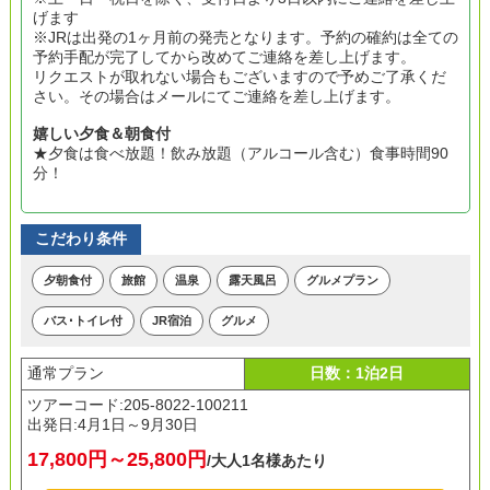
げます
※JRは出発の1ヶ月前の発売となります。予約の確約は全ての
予約手配が完了してから改めてご連絡を差し上げます。
リクエストが取れない場合もございますので予めご了承くだ
さい。その場合はメールにてご連絡を差し上げます。
嬉しい夕食＆朝食付
★夕食は食べ放題！飲み放題（アルコール含む）食事時間90
分！
こだわり条件
夕朝食付
旅館
温泉
露天風呂
グルメプラン
バス･トイレ付
JR宿泊
グルメ
通常プラン
日数：1泊2日
ツアーコード:205-8022-100211
出発日:
4月1日～9月30日
17,800円～25,800円
/大人1名様あたり