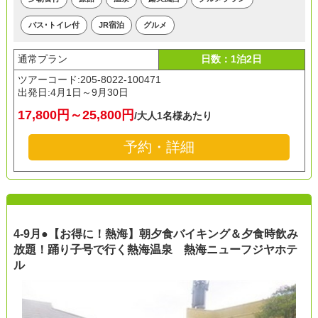
バス･トイレ付
JR宿泊
グルメ
通常プラン
日数：1泊2日
ツアーコード:205-8022-100471
出発日:
4月1日～9月30日
17,800円～25,800円
/大人1名様あたり
予約・詳細
4-9月●【お得に！熱海】朝夕食バイキング＆夕食時飲み
放題！踊り子号で行く熱海温泉 熱海ニューフジヤホテ
ル