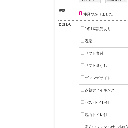
0
件見つかりました
1名1室設定あり
温泉
リフト券付
リフト券なし
ゲレンデサイド
夕朝食バイキング
バス･トイレ付
洗面トイレ付
滞在中レンタル付（小物3