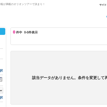
情報が満載のオリオンツアーで決まり！
0
件中 0-0件表示
択
該当データがありません。条件を変更して
択