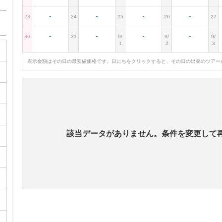
-
-
-
-
23
24
25
26
27
-
-
-
-
30
31
9/
9/
9/
1
2
3
表示金額はその日の最安値価格です。日にちをクリックすると、その日の出発のツアー
該当データがありません。条件を変更して