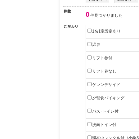
0
件見つかりました
1名1室設定あり
温泉
リフト券付
リフト券なし
ゲレンデサイド
夕朝食バイキング
バス･トイレ付
洗面トイレ付
滞在中レンタル付（小物3