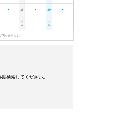
-
-
-
28
29
-
-
-
9/
9/
4
5
が表示されます。
再度検索してください。