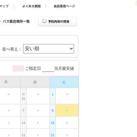
並べ替え：
ご指定日
当月最安値
木
金
土
-
-
-
7/
1
31
-
-
-
7
8
-
-
-
14
15
-
-
-
21
22