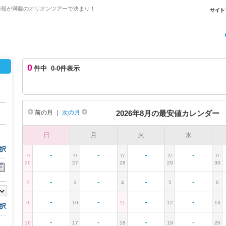
情報が満載のオリオンツアーで決まり！
0
件中 0-0件表示
前の月
｜
次の月
2026年8月の最安値カレンダー
日
月
火
水
択
-
-
-
-
7/
7/
7/
7/
7/
26
27
28
29
30
-
-
-
-
2
3
4
5
6
-
-
-
-
9
10
11
12
13
択
-
-
-
-
16
17
18
19
20