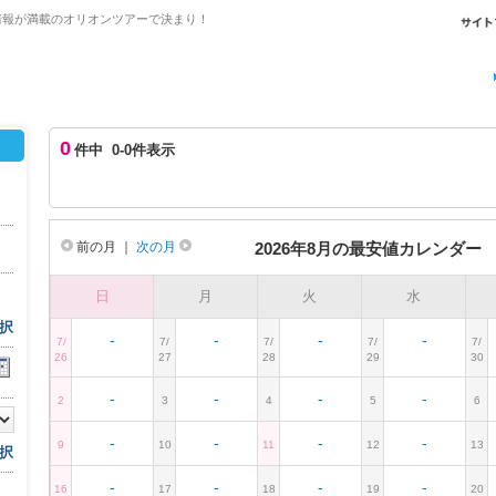
情報が満載のオリオンツアーで決まり！
0
件中 0-0件表示
前の月
｜
次の月
2026年8月の最安値カレンダー
日
月
火
水
択
-
-
-
-
7/
7/
7/
7/
7/
26
27
28
29
30
-
-
-
-
2
3
4
5
6
-
-
-
-
9
10
11
12
13
択
-
-
-
-
16
17
18
19
20