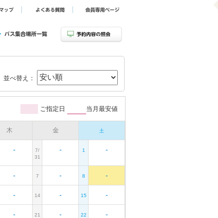
並べ替え：
ご指定日
当月最安値
木
金
土
-
-
-
7/
1
31
-
-
-
7
8
-
-
-
14
15
-
-
-
21
22