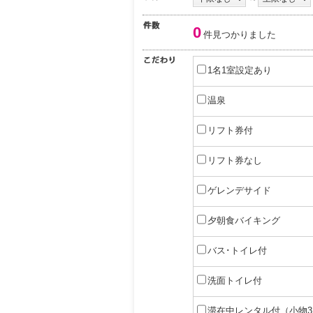
0
件見つかりました
1名1室設定あり
温泉
リフト券付
リフト券なし
ゲレンデサイド
夕朝食バイキング
バス･トイレ付
洗面トイレ付
滞在中レンタル付（小物3