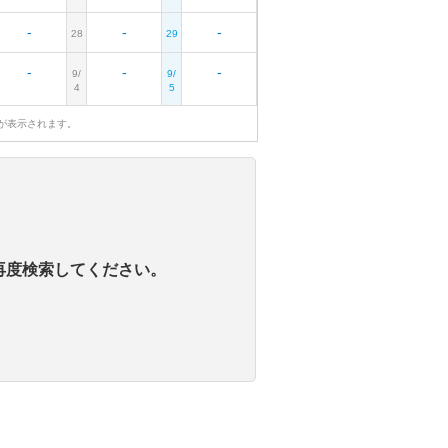
-
-
-
28
29
-
-
-
9/
9/
4
5
が表示されます。
再度検索してください。