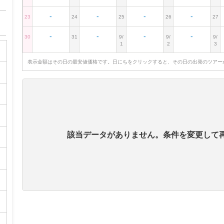
-
-
-
-
23
24
25
26
27
-
-
-
-
30
31
9/
9/
9/
1
2
3
表示金額はその日の最安値価格です。日にちをクリックすると、その日の出発のツアー
該当データがありません。条件を変更して