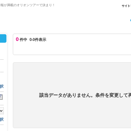
情報が満載のオリオンツアーで決まり！
0
件中 0-0件表示
択
該当データがありません。条件を変更して
択