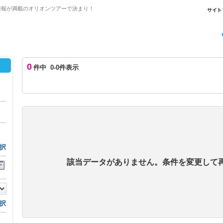
情報が満載のオリオンツアーで決まり！
0
件中 0-0件表示
択
該当データがありません。条件を変更して
択