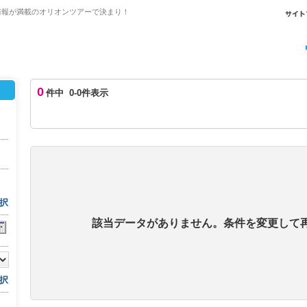
情報が満載のオリオンツアーで決まり！
0
件中 0-0件表示
択
該当データがありません。条件を変更して
択