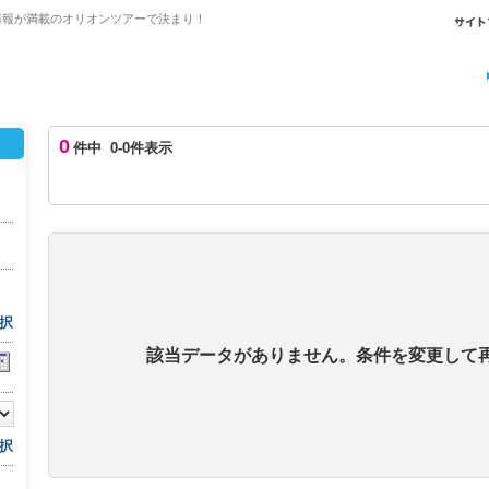
情報が満載のオリオンツアーで決まり！
0
件中 0-0件表示
択
該当データがありません。条件を変更して
択