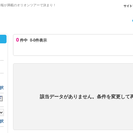
情報が満載のオリオンツアーで決まり！
0
件中 0-0件表示
択
該当データがありません。条件を変更して
択