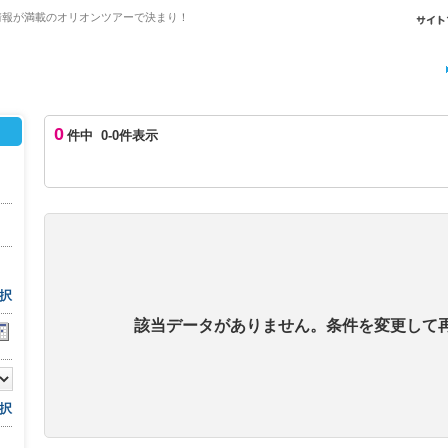
情報が満載のオリオンツアーで決まり！
0
件中 0-0件表示
択
該当データがありません。条件を変更して
択