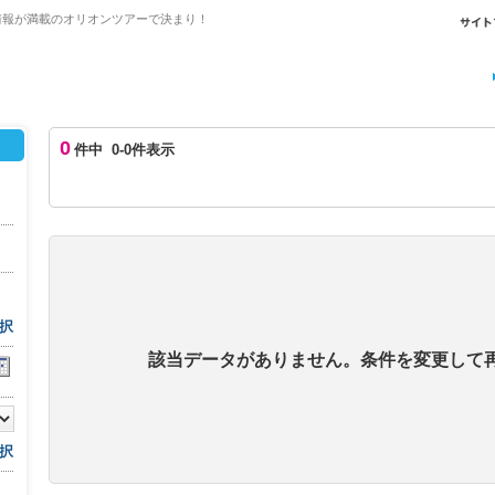
情報が満載のオリオンツアーで決まり！
0
件中 0-0件表示
択
該当データがありません。条件を変更して
択