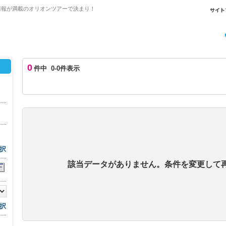
情報が満載のオリオンツアーで決まり！
0
件中 0-0件表示
択
該当データがありません。条件を変更して
択