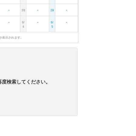
-
-
-
28
29
-
-
-
9/
9/
4
5
が表示されます。
再度検索してください。