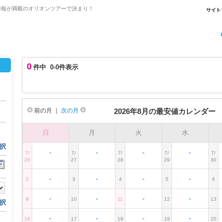
情報が満載のオリオンツアーで決まり！
0
件中 0-0件表示
前の月
｜
次の月
2026年8月の最安値カレンダー
日
月
火
水
択
-
-
-
-
7/
7/
7/
7/
7/
26
27
28
29
30
-
-
-
-
2
3
4
5
6
-
-
-
-
9
10
11
12
13
択
-
-
-
-
16
17
18
19
20