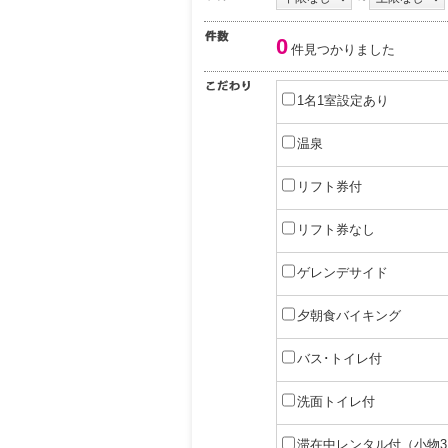
0
件見つかりました
1名1室設定あり
温泉
リフト券付
リフト券なし
ゲレンデサイド
夕朝食バイキング
バス･トイレ付
洗面トイレ付
滞在中レンタル付（小物3