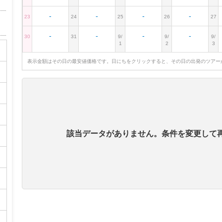
-
-
-
-
23
24
25
26
27
-
-
-
-
30
31
9/
9/
9/
1
2
3
表示金額はその日の最安値価格です。日にちをクリックすると、その日の出発のツアー
該当データがありません。条件を変更して