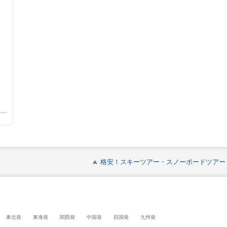
格安！スキーツアー・スノーボードツアー
東北発
東海発
関西発
中国発
四国発
九州発