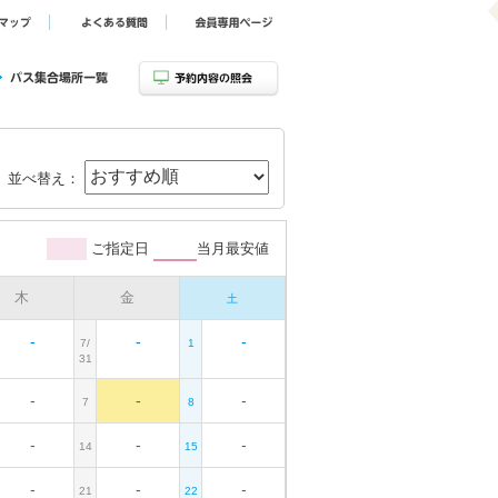
並べ替え：
ご指定日
当月最安値
木
金
土
-
-
-
7/
1
31
-
-
-
7
8
-
-
-
14
15
-
-
-
21
22