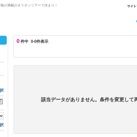
情報が満載のオリオンツアーで決まり！
0
件中 0-0件表示
択
該当データがありません。条件を変更して
択