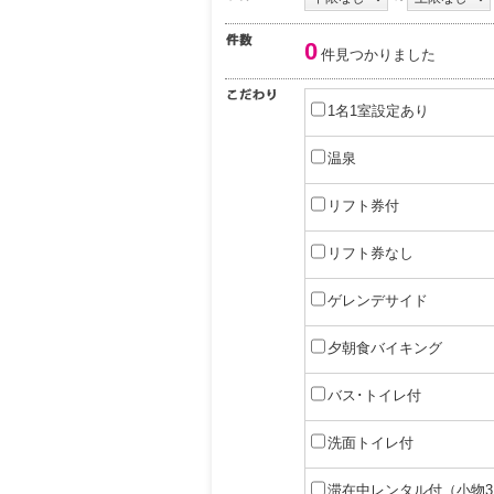
0
件見つかりました
1名1室設定あり
温泉
リフト券付
リフト券なし
ゲレンデサイド
夕朝食バイキング
バス･トイレ付
洗面トイレ付
滞在中レンタル付（小物3