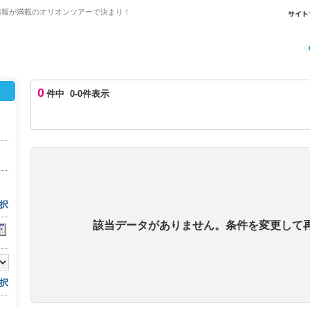
情報が満載のオリオンツアーで決まり！
0
件中 0-0件表示
択
該当データがありません。条件を変更して
択