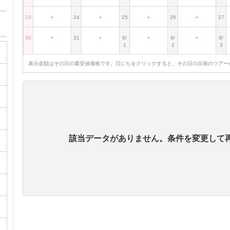
-
-
-
-
23
24
25
26
27
-
-
-
-
30
31
9/
9/
9/
1
2
3
表示金額はその日の最安値価格です。日にちをクリックすると、その日の出発のツアー
該当データがありません。条件を変更して