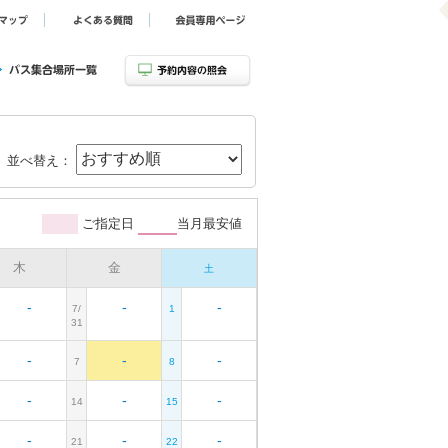
並べ替え：
ご指定日
当月最安値
木
金
土
-
-
-
7/
1
31
-
-
-
7
8
-
-
-
14
15
-
-
-
21
22