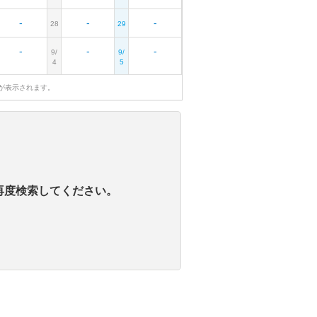
-
-
-
28
29
-
-
-
9/
9/
4
5
が表示されます。
再度検索してください。