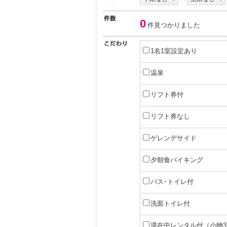
0
件見つかりました
1名1室設定あり
温泉
リフト券付
リフト券なし
ゲレンデサイド
夕朝食バイキング
バス･トイレ付
洗面トイレ付
滞在中レンタル付（小物3