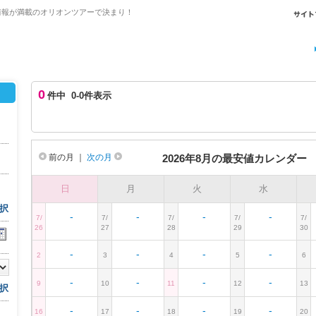
情報が満載のオリオンツアーで決まり！
0
件中 0-0件表示
前の月
｜
次の月
2026年8月の最安値カレンダー
日
月
火
水
択
-
-
-
-
7/
7/
7/
7/
7/
26
27
28
29
30
-
-
-
-
2
3
4
5
6
-
-
-
-
9
10
11
12
13
択
-
-
-
-
16
17
18
19
20