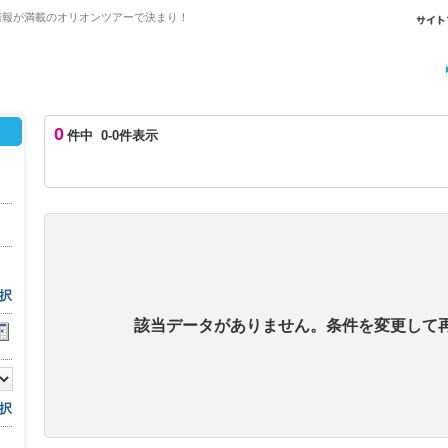
情報が満載のオリオンツアーで決まり！
0
件中 0-0件表示
択
該当データがありません。条件を変更して
択