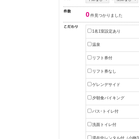
0
件見つかりました
1名1室設定あり
温泉
リフト券付
リフト券なし
ゲレンデサイド
夕朝食バイキング
バス･トイレ付
洗面トイレ付
滞在中レンタル付（小物3